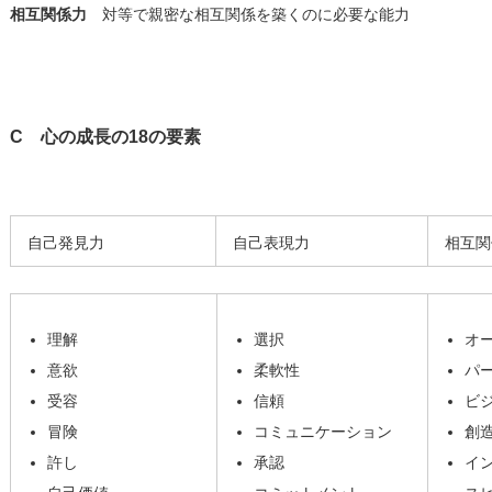
相互関係力
対等で親密な相互関係を築くのに必要な能力
C 心の成長の18の要素
自己発見力
自己表現力
相互関
理解
選択
オ
意欲
柔軟性
パ
受容
信頼
ビ
冒険
コミュニケーション
創
許し
承認
イ