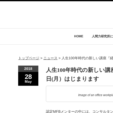
HOME
人間力研究所に
トップページ
>
ニュース
>
人生100年時代の新しい講座『
2018
人生100年時代の新しい講
28
日(月）はじまります
May
Image of an office workpl
認定MFBメンターの中には、コンサルタ