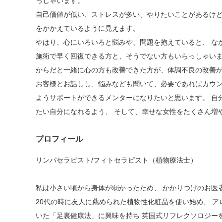
っしゃいます。
自己価値が低い、ストレスが多い、やりたいことがあるけ
をかかえているように見えます。
やはり、心にいろいろと悩みや、問題を抱えていると、 な
施術で早く回復できる方と、そうでない方もいらっしゃい
からだと一緒に心の方も改善できた方が、体調不良の改善
お客様とお話しし、悩みなども聞いて、必要であればカウン
ようサポートができるメンターになりたいと思います。 自
たい自分になれるよう、 そして、幸せな女性をたくさん増
プロフィール
リンパセラピスト/フィトセラピスト（植物療法士）
私は小さい頃から身体が弱かったため、 かかりつけのお医
20代の時に友人に薦められた植物性化粧品を使い始め、 
いた「足裏健康法」に興味を持ち 英国式リフレクソロジー