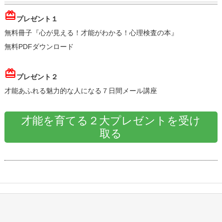
card_giftcard
プレゼント１
無料冊子『心が見える！才能がわかる！心理検査の本』
無料PDFダウンロード
card_giftcard
プレゼント２
才能あふれる魅力的な人になる７日間メール講座
才能を育てる２大プレゼントを受け
取る