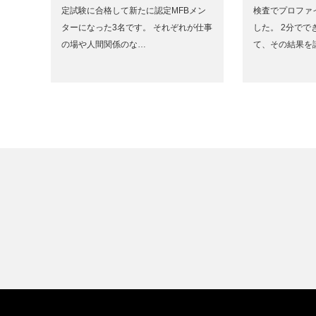
定試験に合格して新たに認定MFBメン
検査でプロファ
ターになった3名です。 それぞれが仕事
した。 2分で
の場や人間関係のな…
て、その結果を