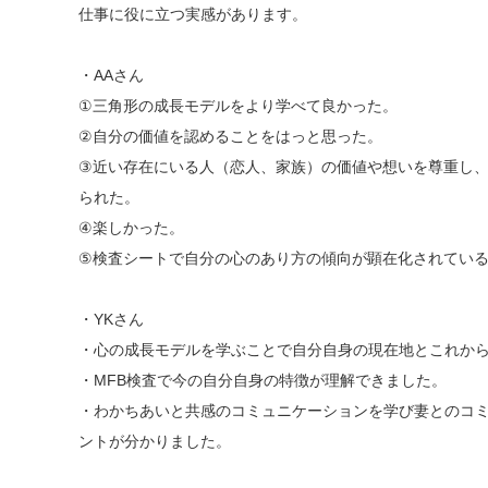
仕事に役に立つ実感があります。
・AAさん
①三角形の成長モデルをより学べて良かった。
②自分の価値を認めることをはっと思った。
③近い存在にいる人（恋人、家族）の価値や想いを尊重し
られた。
④楽しかった。
⑤検査シートで自分の心のあり方の傾向が顕在化されてい
・YKさん
・心の成長モデルを学ぶことで自分自身の現在地とこれか
・MFB検査で今の自分自身の特徴が理解できました。
・わかちあいと共感のコミュニケーションを学び妻とのコ
ントが分かりました。