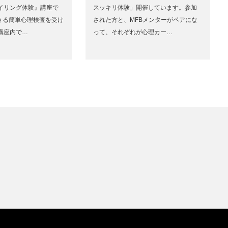
イリング体験』講座で
スッキリ体験」開催しています。参加
できる簡単心理検査を受け
された方と、MFBメンターがペアにな
講座内で…
って、それぞれが心理カー…