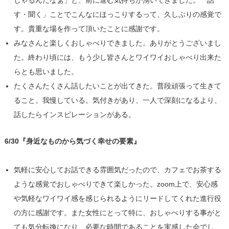
しゃるんだなぁ」と、前に進む気持ちが湧いてきました。「話
す・聞く」ことでこんなにほっこりするって、久しぶりの感覚で
す。貴重な場を作って頂いたことに感謝です。
みなさんと楽しくおしゃべりできました。ありがとうございまし
た。終わり頃には、もう少し皆さんとワイワイおしゃべり出来た
らとも思いました。
たくさんたくさん話したいことが出てきた。普段頑張って生きて
ること。我慢している。気付きがあり、一人で深刻になるより、
話したらインスピレーションがある。
6/30『身近なものから気づく幸せの要素』
気軽に安心してお話できる雰囲気だったので、カフェでお茶する
ような感覚でおしゃべりできて楽しかった。zoom上で、安心感
や気軽なワイワイ感を感じられるようにリードしてくれた進行役
の方に感謝です。また女性にとって特に、おしゃべりする事がと
ても気分転換になり、必要な時間であることを実感した会でし