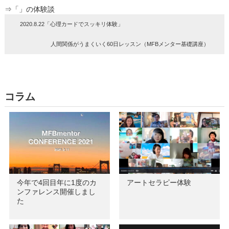
⇒「」の体験談
2020.8.22「心理カードでスッキリ体験」
人間関係がうまくいく60日レッスン（MFBメンター基礎講座）
コラム
今年で4回目年に1度のカ
アートセラピー体験
ンファレンス開催しまし
た